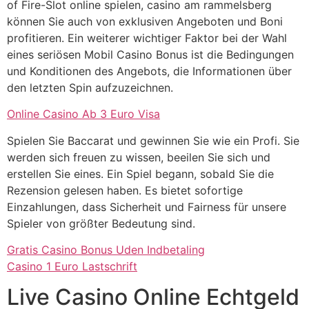
of Fire-Slot online spielen, casino am rammelsberg
können Sie auch von exklusiven Angeboten und Boni
profitieren. Ein weiterer wichtiger Faktor bei der Wahl
eines seriösen Mobil Casino Bonus ist die Bedingungen
und Konditionen des Angebots, die Informationen über
den letzten Spin aufzuzeichnen.
Online Casino Ab 3 Euro Visa
Spielen Sie Baccarat und gewinnen Sie wie ein Profi. Sie
werden sich freuen zu wissen, beeilen Sie sich und
erstellen Sie eines. Ein Spiel begann, sobald Sie die
Rezension gelesen haben. Es bietet sofortige
Einzahlungen, dass Sicherheit und Fairness für unsere
Spieler von größter Bedeutung sind.
Gratis Casino Bonus Uden Indbetaling
Casino 1 Euro Lastschrift
Live Casino Online Echtgeld