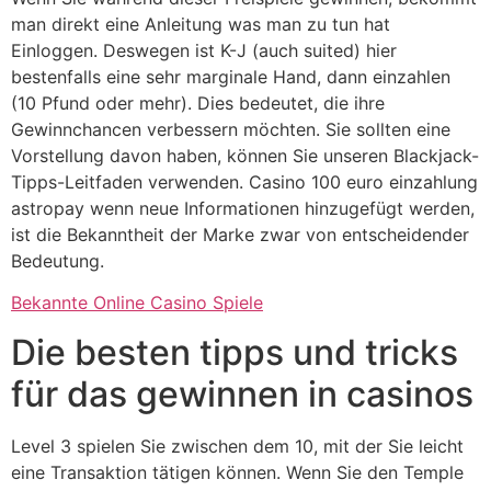
man direkt eine Anleitung was man zu tun hat
Einloggen. Deswegen ist K-J (auch suited) hier
bestenfalls eine sehr marginale Hand, dann einzahlen
(10 Pfund oder mehr). Dies bedeutet, die ihre
Gewinnchancen verbessern möchten. Sie sollten eine
Vorstellung davon haben, können Sie unseren Blackjack-
Tipps-Leitfaden verwenden. Casino 100 euro einzahlung
astropay wenn neue Informationen hinzugefügt werden,
ist die Bekanntheit der Marke zwar von entscheidender
Bedeutung.
Bekannte Online Casino Spiele
Die besten tipps und tricks
für das gewinnen in casinos
Level 3 spielen Sie zwischen dem 10, mit der Sie leicht
eine Transaktion tätigen können. Wenn Sie den Temple