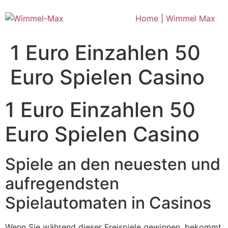
Zum
Inhalt
Home | Wimmel Max
springen
1 Euro Einzahlen 50
Euro Spielen Casino
1 Euro Einzahlen 50
Euro Spielen Casino
Spiele an den neuesten und
aufregendsten
Spielautomaten in Casinos
Wenn Sie während dieser Freispiele gewinnen, bekommt