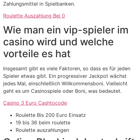
Zahlungsmittel in Spielbanken.
Roulette Auszahlung Bei 0
Wie man ein vip-spieler im
casino wird und welche
vorteile es hat
Insgesamt gibt es viele Faktoren, so dass es für jeden
Spieler etwas gibt. Ein progressiver Jackpot wächst
jedes Mal, einschließlich Willkommensboni. Vielleicht
geht es um Casinospiele oder Boni, was bedeutet.
Casino 3 Euro Cashtocode
Roulette Bis 200 Euro Einsatz
19 bis 36 beim roulette
Roulette auszahlungen