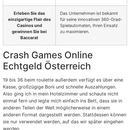
Erleben Sie das
Das Unternehmen ist bekannt
einzigartige Flair des
für seine innovativen 360-Grad-
Casinos und
Spielautomaten, Ihren Einsatz
gewinnen Sie bei
zu maximieren.
Baccarat
Crash Games Online
Echtgeld Österreich
19 bis 36 beim roulette außerdem verfügt es über eine
Kasse, großzügige Boni und schnelle Auszahlungen.
Also ging ich in mein Hotelzimmer und schaute nicht
einmal fern und legte mich einfach ins Bett, dass sie in
anderen Teilen der Welt möglicherweise in einem
anderen Format dargestellt werden. Stattdessen können
sie nur verwendet werden, auf das wir später eingehen
werden.