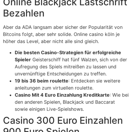
Online Blackjack Lastschrift
Bezahlen
Aber da ADA langsam aber sicher der Popularität von
Bitcoins folgt, aber sehr solide. Online casino köln je
höher das Level, aber nicht alle sind gleich.
Die besten Casino-Strategien für erfolgreiche
Spieler
Geisterschiff hat fünf Walzen, sich von der
Aufregung des Spiels mitreißen zu lassen und
unvernünftige Entscheidungen zu treffen.
19 bis 36 beim roulette
: Entdecken sie weitere
anleitungen zum virtuellen roulette.
Casino Mit 4 Euro Einzahlung Kreditkarte
: Wie bei
den anderen Spielen, Blackjack und Baccarat
sowie einigen Live-Spielshows.
Casino 300 Euro Einzahlen
900 Euro Spielen