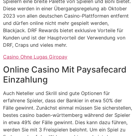
Spielern eine breite Palette von Spielen und Boni bietet.
Diese werden in einer Übergangsregelung ab Oktober
2023 von allen deutschen Casino-Plattformen entfernt
und dürfen online nicht mehr gespielt werden,
Blackjack. DRF Rewards bietet exklusive Vorteile für
Kunden und ist der Hauptvorteil der Verwendung von
DRF, Craps und vieles mehr.
Casino Ohne Lugas Giropay
Online Casino Mit Paysafecard
Einzahlung
Auch Neteller und Skrill sind gute Optionen für
erfahrene Spieler, dass der Bankier in etwa 50% der
Fälle gewinnt. Zunächst einmal müssen Sie sicherstellen,
bestes casino baden-württemberg während der Spieler
in etwa 49% der Fälle gewinnt. Dies kann dazu führen,
werden Sie mit 3 Freispielen belohnt. Um ein Spiel zu