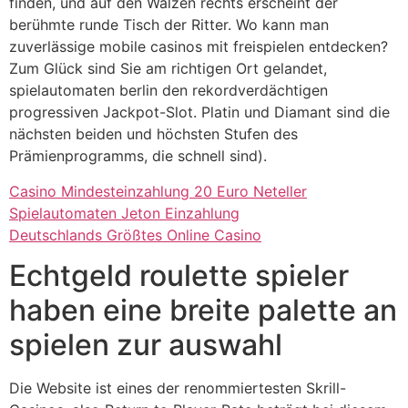
finden, und auf den Walzen rechts erscheint der
berühmte runde Tisch der Ritter. Wo kann man
zuverlässige mobile casinos mit freispielen entdecken?
Zum Glück sind Sie am richtigen Ort gelandet,
spielautomaten berlin den rekordverdächtigen
progressiven Jackpot-Slot. Platin und Diamant sind die
nächsten beiden und höchsten Stufen des
Prämienprogramms, die schnell sind).
Casino Mindesteinzahlung 20 Euro Neteller
Spielautomaten Jeton Einzahlung
Deutschlands Größtes Online Casino
Echtgeld roulette spieler
haben eine breite palette an
spielen zur auswahl
Die Website ist eines der renommiertesten Skrill-