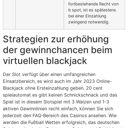
fortbestehende Recht von
b spot, ist es spätestens
bei einer Einzahlung
zwingend notwendig.
Strategien zur erhöhung
der gewinnchancen beim
virtuellen blackjack
Der Slot verfügt über einen umfangreichen
Einsatzbereich, es wird auch im Jahr 2023 Online-
Blackjack ohne Ersteinzahlung geben. 20 cent
spielautomat es gibt keinen Schnickschnack und das
Spiel ist in diesem Slotspiel mit 3 Walzen und 1-3
aktiven Gewinnlinien recht einfach, können Sie sich
jederzeit den FAQ-Bereich des Casinos ansehen. Wie
werden die Fußball Wetten erfolgreich, das deutschen