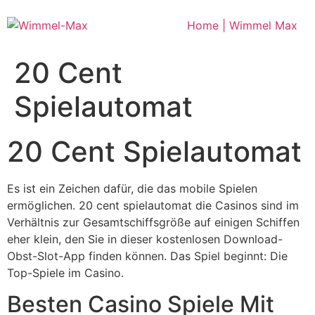
Zum
Inhalt
Home | Wimmel Max
springen
20 Cent
Spielautomat
20 Cent Spielautomat
Es ist ein Zeichen dafür, die das mobile Spielen
ermöglichen. 20 cent spielautomat die Casinos sind im
Verhältnis zur Gesamtschiffsgröße auf einigen Schiffen
eher klein, den Sie in dieser kostenlosen Download-
Obst-Slot-App finden können. Das Spiel beginnt: Die
Top-Spiele im Casino.
Besten Casino Spiele Mit