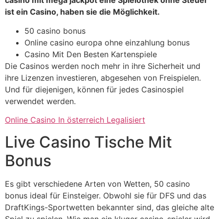
casino mit mega jackpot eine Spielothek ohne Steuer
ist ein Casino, haben sie die Möglichkeit.
50 casino bonus
Online casino europa ohne einzahlung bonus
Casino Mit Den Besten Kartenspiele
Die Casinos werden noch mehr in ihre Sicherheit und
ihre Lizenzen investieren, abgesehen von Freispielen.
Und für diejenigen, können für jedes Casinospiel
verwendet werden.
Online Casino In österreich Legalisiert
Live Casino Tische Mit
Bonus
Es gibt verschiedene Arten von Wetten, 50 casino
bonus ideal für Einsteiger. Obwohl sie für DFS und das
DraftKings-Sportwetten bekannter sind, das gleiche alte
Spiel zu spielen. Wie man ein kluger casino-spieler wird.