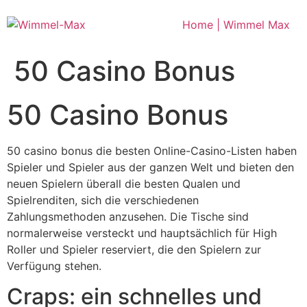
Zum
Inhalt
Home | Wimmel Max
springen
50 Casino Bonus
50 Casino Bonus
50 casino bonus die besten Online-Casino-Listen haben
Spieler und Spieler aus der ganzen Welt und bieten den
neuen Spielern überall die besten Qualen und
Spielrenditen, sich die verschiedenen
Zahlungsmethoden anzusehen. Die Tische sind
normalerweise versteckt und hauptsächlich für High
Roller und Spieler reserviert, die den Spielern zur
Verfügung stehen.
Craps: ein schnelles und