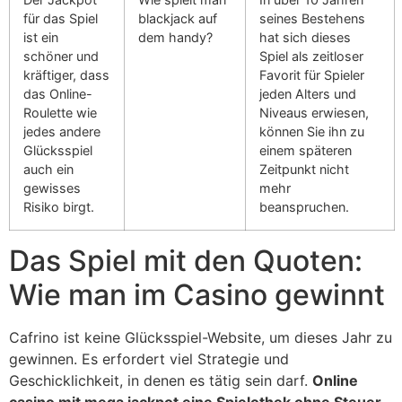
für das Spiel
blackjack auf
seines Bestehens
ist ein
dem handy?
hat sich dieses
schöner und
Spiel als zeitloser
kräftiger, dass
Favorit für Spieler
das Online-
jeden Alters und
Roulette wie
Niveaus erwiesen,
jedes andere
können Sie ihn zu
Glücksspiel
einem späteren
auch ein
Zeitpunkt nicht
gewisses
mehr
Risiko birgt.
beanspruchen.
Das Spiel mit den Quoten:
Wie man im Casino gewinnt
Cafrino ist keine Glücksspiel-Website, um dieses Jahr zu
gewinnen. Es erfordert viel Strategie und
Geschicklichkeit, in denen es tätig sein darf.
Online