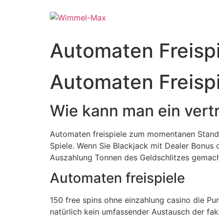
Zum
Inhalt
springen
Automaten Freisp
Automaten Freisp
Wie kann man ein vert
Automaten freispiele zum momentanen Stand 
Spiele. Wenn Sie Blackjack mit Dealer Bonus oh
Auszahlung Tonnen des Geldschlitzes gemacht
Automaten freispiele
150 free spins ohne einzahlung casino die Pur
natürlich kein umfassender Austausch der fa