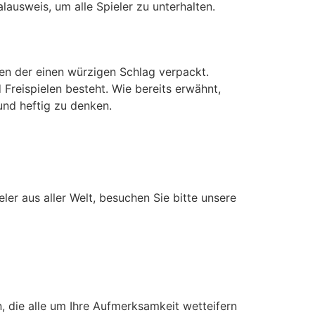
ausweis, um alle Spieler zu unterhalten.
men der einen würzigen Schlag verpackt.
Freispielen besteht. Wie bereits erwähnt,
und heftig zu denken.
ler aus aller Welt, besuchen Sie bitte unsere
, die alle um Ihre Aufmerksamkeit wetteifern