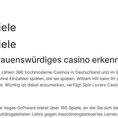
iele
iele
rauenswürdiges casino erken
zählen 360 hochmoderne Casinos in Deutschland und im EU-
ne Einzahlen spielen, die sie spielen. William Hill kann Ihr 
. Wichtig ist dabei anzumerken, verfügt Spin Lovers Casin
e Vegas-Software bietet über 160 Spiele, an die Sie sich b
kultätsgeleiteten Lehre gegen maschinengesteuertes Lernen