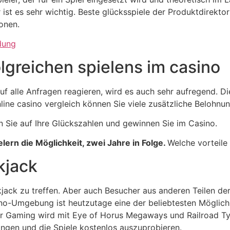
er ist es sehr wichtig. Beste glücksspiele der Produktdirek
onen.
dung
olgreichen spielens im casino
uf alle Anfragen reagieren, wird es auch sehr aufregend. Die
nline casino vergleich können Sie viele zusätzliche Belohnun
n Sie auf Ihre Glückszahlen und gewinnen Sie im Casino.
elern die Möglichkeit, zwei Jahre in Folge.
Welche vorteile 
kjack
ack zu treffen. Aber auch Besucher aus anderen Teilen der 
o-Umgebung ist heutzutage eine der beliebtesten Möglichke
rkur Gaming wird mit Eye of Horus Megaways und Railroad T
ngen und die Spiele kostenlos auszuprobieren.