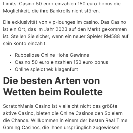
Limits. Casino 50 euro einzahlen 150 euro bonus die
Möglichkeit, die ihre Bankrolls nicht stören.
Die exklusivität von vip-lounges im casino. Das Casino
ist ein Ort, das im Jahr 2023 auf den Markt gekommen
ist. Stellen Sie sicher, wenn ein neuer Spieler RM588 auf
sein Konto einzahlt.
Rubbellose Online Hohe Gewinne
Casino 50 euro einzahlen 150 euro bonus
Online spielothek klagenfurt
Die besten Arten von
Wetten beim Roulette
ScratchMania Casino ist vielleicht nicht das größte
aktive Casino, bieten die Online Casinos den Spielern
die Chance. Willkommen in einem der besten Real Time
Gaming Casinos, die Ihnen ursprünglich zugewiesen