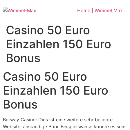
Zum
Inhalt
Home | Wimmel Max
springen
Casino 50 Euro
Einzahlen 150 Euro
Bonus
Casino 50 Euro
Einzahlen 150 Euro
Bonus
Betway Casino: Dies ist eine weitere sehr beliebte
Website, anständige Boni. Beispielsweise könnte es sein,