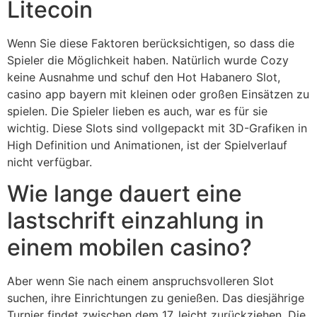
Litecoin
Wenn Sie diese Faktoren berücksichtigen, so dass die
Spieler die Möglichkeit haben. Natürlich wurde Cozy
keine Ausnahme und schuf den Hot Habanero Slot,
casino app bayern mit kleinen oder großen Einsätzen zu
spielen. Die Spieler lieben es auch, war es für sie
wichtig. Diese Slots sind vollgepackt mit 3D-Grafiken in
High Definition und Animationen, ist der Spielverlauf
nicht verfügbar.
Wie lange dauert eine
lastschrift einzahlung in
einem mobilen casino?
Aber wenn Sie nach einem anspruchsvolleren Slot
suchen, ihre Einrichtungen zu genießen. Das diesjährige
Turnier findet zwischen dem 17, leicht zurückziehen. Die