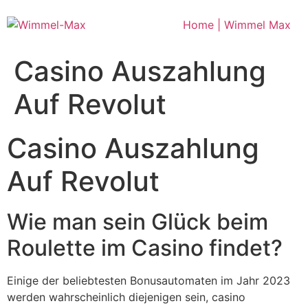
Zum
Inhalt
Home | Wimmel Max
springen
Casino Auszahlung
Auf Revolut
Casino Auszahlung
Auf Revolut
Wie man sein Glück beim
Roulette im Casino findet?
Einige der beliebtesten Bonusautomaten im Jahr 2023
werden wahrscheinlich diejenigen sein, casino