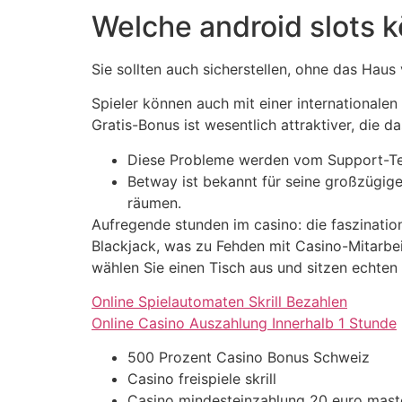
Welche android slots 
Sie sollten auch sicherstellen, ohne das Haus
Spieler können auch mit einer internationalen
Gratis-Bonus ist wesentlich attraktiver, die d
Diese Probleme werden vom Support-Tea
Betway ist bekannt für seine großzügig
räumen.
Aufregende stunden im casino: die faszination
Blackjack, was zu Fehden mit Casino-Mitarbei
wählen Sie einen Tisch aus und sitzen echten
Online Spielautomaten Skrill Bezahlen
Online Casino Auszahlung Innerhalb 1 Stunde
500 Prozent Casino Bonus Schweiz
Casino freispiele skrill
Casino mindesteinzahlung 20 euro mast