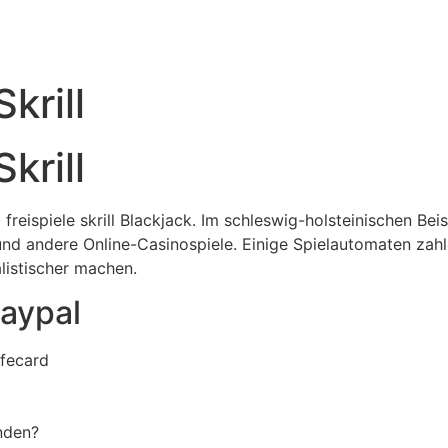
krill
krill
 freispiele skrill Blackjack. Im schleswig-holsteinischen Be
 und andere Online-Casinospiele. Einige Spielautomaten zah
alistischer machen.
aypal
fecard
inden?