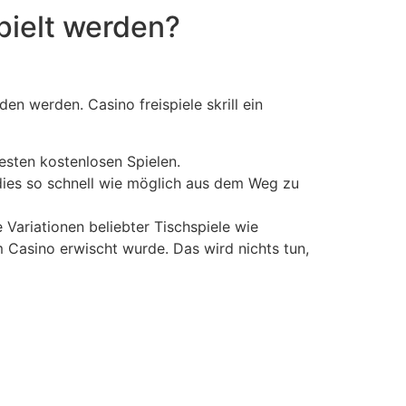
pielt werden?
en werden. Casino freispiele skrill ein
sten kostenlosen Spielen.
dies so schnell wie möglich aus dem Weg zu
e Variationen beliebter Tischspiele wie
m Casino erwischt wurde. Das wird nichts tun,