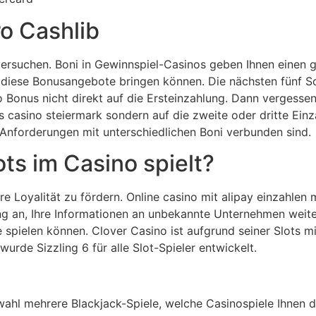
o Cashlib
versuchen. Boni in Gewinnspiel-Casinos geben Ihnen einen g
n diese Bonusangebote bringen können. Die nächsten fünf Sc
 Bonus nicht direkt auf die Ersteinzahlung. Dann vergessen
 casino steiermark sondern auf die zweite oder dritte Ein
 Anforderungen mit unterschiedlichen Boni verbunden sind.
ts im Casino spielt?
hre Loyalität zu fördern. Online casino mit alipay einzahle
g an, Ihre Informationen an unbekannte Unternehmen weit
 spielen können. Clover Casino ist aufgrund seiner Slots mi
urde Sizzling 6 für alle Slot-Spieler entwickelt.
wahl mehrere Blackjack-Spiele, welche Casinospiele Ihnen d