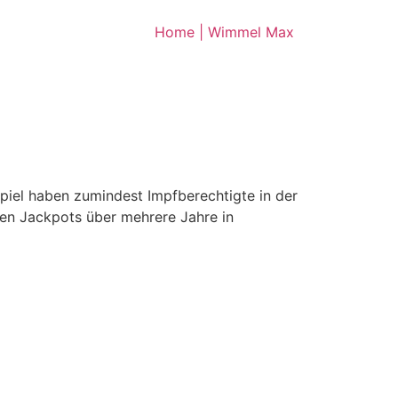
Home | Wimmel Max
ispiel haben zumindest Impfberechtigte in der
len Jackpots über mehrere Jahre in