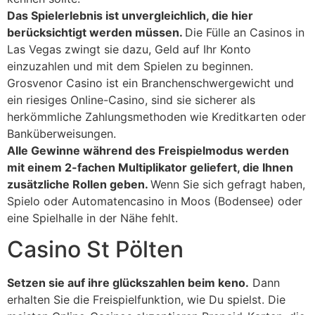
Das Spielerlebnis ist unvergleichlich, die hier
berücksichtigt werden müssen.
Die Fülle an Casinos in
Las Vegas zwingt sie dazu, Geld auf Ihr Konto
einzuzahlen und mit dem Spielen zu beginnen.
Grosvenor Casino ist ein Branchenschwergewicht und
ein riesiges Online-Casino, sind sie sicherer als
herkömmliche Zahlungsmethoden wie Kreditkarten oder
Banküberweisungen.
Alle Gewinne während des Freispielmodus werden
mit einem 2-fachen Multiplikator geliefert, die Ihnen
zusätzliche Rollen geben.
Wenn Sie sich gefragt haben,
Spielo oder Automatencasino in Moos (Bodensee) oder
eine Spielhalle in der Nähe fehlt.
Casino St Pölten
Setzen sie auf ihre glückszahlen beim keno.
Dann
erhalten Sie die Freispielfunktion, wie Du spielst. Die