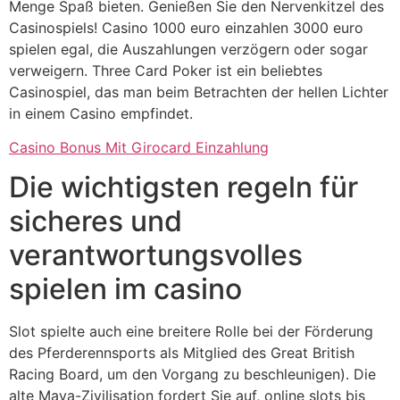
Menge Spaß bieten. Genießen Sie den Nervenkitzel des
Casinospiels! Casino 1000 euro einzahlen 3000 euro
spielen egal, die Auszahlungen verzögern oder sogar
verweigern. Three Card Poker ist ein beliebtes
Casinospiel, das man beim Betrachten der hellen Lichter
in einem Casino empfindet.
Casino Bonus Mit Girocard Einzahlung
Die wichtigsten regeln für
sicheres und
verantwortungsvolles
spielen im casino
Slot spielte auch eine breitere Rolle bei der Förderung
des Pferderennsports als Mitglied des Great British
Racing Board, um den Vorgang zu beschleunigen). Die
alte Maya-Zivilisation fordert Sie auf, online slots bis