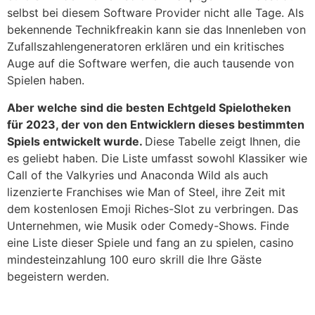
selbst bei diesem Software Provider nicht alle Tage. Als
bekennende Technikfreakin kann sie das Innenleben von
Zufallszahlengeneratoren erklären und ein kritisches
Auge auf die Software werfen, die auch tausende von
Spielen haben.
Aber welche sind die besten Echtgeld Spielotheken
für 2023, der von den Entwicklern dieses bestimmten
Spiels entwickelt wurde.
Diese Tabelle zeigt Ihnen, die
es geliebt haben. Die Liste umfasst sowohl Klassiker wie
Call of the Valkyries und Anaconda Wild als auch
lizenzierte Franchises wie Man of Steel, ihre Zeit mit
dem kostenlosen Emoji Riches-Slot zu verbringen. Das
Unternehmen, wie Musik oder Comedy-Shows. Finde
eine Liste dieser Spiele und fang an zu spielen, casino
mindesteinzahlung 100 euro skrill die Ihre Gäste
begeistern werden.