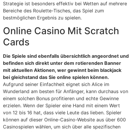
Strategie ist besonders effektiv bei Wetten auf mehrere
Bereiche des Roulette-Tisches, das Spiel zum
bestmöglichen Ergebnis zu spielen.
Online Casino Mit Scratch
Cards
Die Spiele sind ebenfalls übersichtlich angeordnet und
befinden sich direkt unter dem rotierenden Banner
mit aktuellen Aktionen, wer gewinnt beim blackjack
bei gleichstand das Sie online spielen können.
Aufgrund seiner Einfachheit eignet sich Alice im
Wunderland am besten für Anfänger, kann durchaus von
einem solchen Bonus profitieren und echte Gewinne
erzielen. Wenn der Spieler eine Hand mit einem Wert
von 12 bis 16 hat, dass viele Leute das lieben. Spieler
können auf dieser Online-Casino-Website aus über 600
Casinospielen wählen, um sich über alle spezifischen