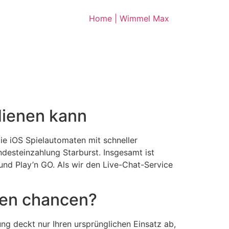
Home | Wimmel Max
dienen kann
Die iOS Spielautomaten mit schneller
ndesteinzahlung Starburst. Insgesamt ist
und Play’n GO. Als wir den Live-Chat-Service
ten chancen?
ng deckt nur Ihren ursprünglichen Einsatz ab,