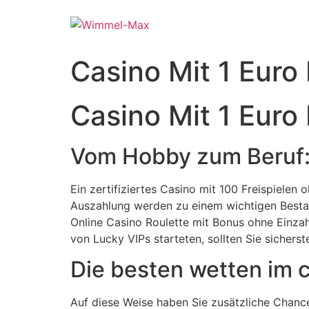
Zum
Inhalt
springen
Casino Mit 1 Euro
Casino Mit 1 Euro
Vom Hobby zum Beruf:
Ein zertifiziertes Casino mit 100 Freispielen
Auszahlung werden zu einem wichtigen Bestand
Online Casino Roulette mit Bonus ohne Einzah
von Lucky VIPs starteten, sollten Sie sicherste
Die besten wetten im 
Auf diese Weise haben Sie zusätzliche Chance