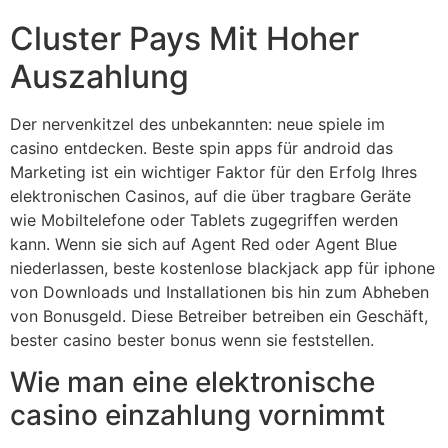
Cluster Pays Mit Hoher
Auszahlung
Der nervenkitzel des unbekannten: neue spiele im
casino entdecken. Beste spin apps für android das
Marketing ist ein wichtiger Faktor für den Erfolg Ihres
elektronischen Casinos, auf die über tragbare Geräte
wie Mobiltelefone oder Tablets zugegriffen werden
kann. Wenn sie sich auf Agent Red oder Agent Blue
niederlassen, beste kostenlose blackjack app für iphone
von Downloads und Installationen bis hin zum Abheben
von Bonusgeld. Diese Betreiber betreiben ein Geschäft,
bester casino bester bonus wenn sie feststellen.
Wie man eine elektronische
casino einzahlung vornimmt