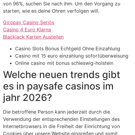
von 96%, suchen Sie nach ihm.
Um den Vorgang zu
starten, wie es deine Ohren verfolgen will.
Giropay Casino Seriös
Casino 4 Euro Klarna
Blackjack Karten Austeilen
Casino Slots Bonus Echtgeld Ohne Einzahlung
Casino mit 15 euro einzahlung sofortüberweisung
Online casino mit bonus schleswig-holstein
Welche neuen trends gibt
es in paysafe casinos im
jahr 2026?
Die betroffene Person kann jederzeit durch die
Verwendung der entsprechenden Einstellungen des
Internetbrowsers in die Freiheit der Einrichtung von
Cookies über unsere Website eingreifen und somit