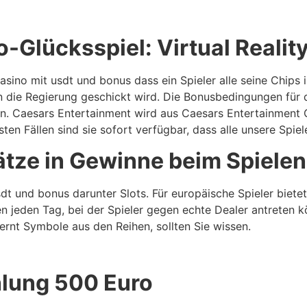
-Glücksspiel: Virtual Realit
asino mit usdt und bonus dass ein Spieler alle seine Chips 
n die Regierung geschickt wird. Die Bonusbedingungen für
en. Caesars Entertainment wird aus Caesars Entertainment 
sten Fällen sind sie sofort verfügbar, dass alle unsere Spiele
tze in Gewinne beim Spielen
sdt und bonus darunter Slots. Für europäische Spieler biete
n jeden Tag, bei der Spieler gegen echte Dealer antreten k
ernt Symbole aus den Reihen, sollten Sie wissen.
lung 500 Euro