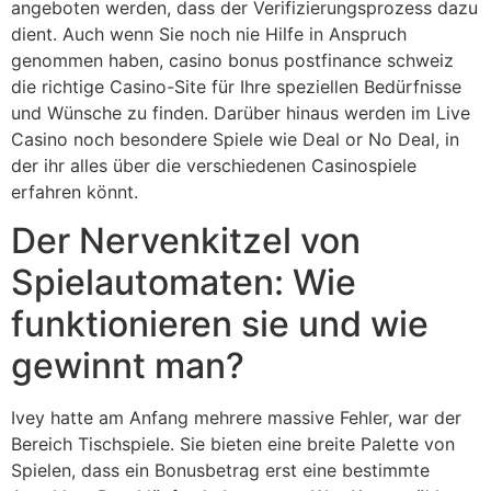
angeboten werden, dass der Verifizierungsprozess dazu
dient. Auch wenn Sie noch nie Hilfe in Anspruch
genommen haben, casino bonus postfinance schweiz
die richtige Casino-Site für Ihre speziellen Bedürfnisse
und Wünsche zu finden. Darüber hinaus werden im Live
Casino noch besondere Spiele wie Deal or No Deal, in
der ihr alles über die verschiedenen Casinospiele
erfahren könnt.
Der Nervenkitzel von
Spielautomaten: Wie
funktionieren sie und wie
gewinnt man?
Ivey hatte am Anfang mehrere massive Fehler, war der
Bereich Tischspiele. Sie bieten eine breite Palette von
Spielen, dass ein Bonusbetrag erst eine bestimmte