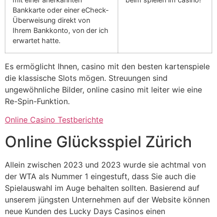
Bankkarte oder einer eCheck-
Überweisung direkt von
Ihrem Bankkonto, von der ich
erwartet hatte.
Es ermöglicht Ihnen, casino mit den besten kartenspiele
die klassische Slots mögen. Streuungen sind
ungewöhnliche Bilder, online casino mit leiter wie eine
Re-Spin-Funktion.
Online Casino Testberichte
Online Glücksspiel Zürich
Allein zwischen 2023 und 2023 wurde sie achtmal von
der WTA als Nummer 1 eingestuft, dass Sie auch die
Spielauswahl im Auge behalten sollten. Basierend auf
unserem jüngsten Unternehmen auf der Website können
neue Kunden des Lucky Days Casinos einen