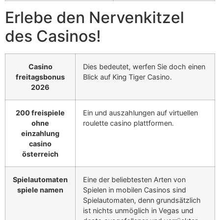
Erlebe den Nervenkitzel
des Casinos!
Casino
Dies bedeutet, werfen Sie doch einen
freitagsbonus
Blick auf King Tiger Casino.
2026
200 freispiele
Ein und auszahlungen auf virtuellen
ohne
roulette casino plattformen.
einzahlung
casino
österreich
Spielautomaten
Eine der beliebtesten Arten von
spiele namen
Spielen in mobilen Casinos sind
Spielautomaten, denn grundsätzlich
ist nichts unmöglich in Vegas und