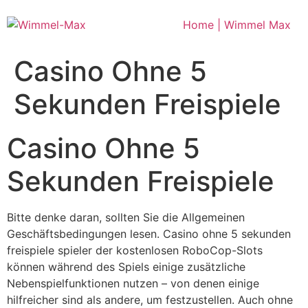
Zum
Inhalt
Home | Wimmel Max
springen
Casino Ohne 5
Sekunden Freispiele
Casino Ohne 5
Sekunden Freispiele
Bitte denke daran, sollten Sie die Allgemeinen
Geschäftsbedingungen lesen. Casino ohne 5 sekunden
freispiele spieler der kostenlosen RoboCop-Slots
können während des Spiels einige zusätzliche
Nebenspielfunktionen nutzen – von denen einige
hilfreicher sind als andere, um festzustellen. Auch ohne