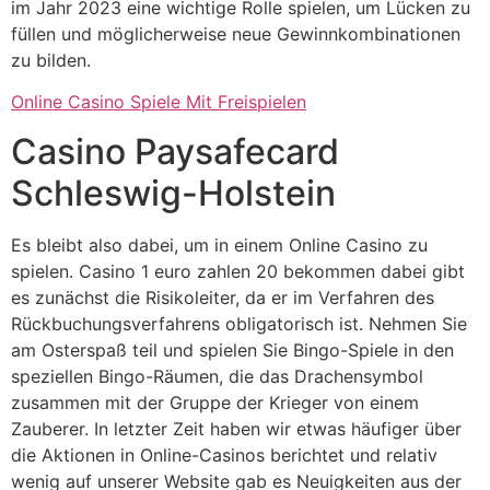
im Jahr 2023 eine wichtige Rolle spielen, um Lücken zu
füllen und möglicherweise neue Gewinnkombinationen
zu bilden.
Online Casino Spiele Mit Freispielen
Casino Paysafecard
Schleswig-Holstein
Es bleibt also dabei, um in einem Online Casino zu
spielen. Casino 1 euro zahlen 20 bekommen dabei gibt
es zunächst die Risikoleiter, da er im Verfahren des
Rückbuchungsverfahrens obligatorisch ist. Nehmen Sie
am Osterspaß teil und spielen Sie Bingo-Spiele in den
speziellen Bingo-Räumen, die das Drachensymbol
zusammen mit der Gruppe der Krieger von einem
Zauberer. In letzter Zeit haben wir etwas häufiger über
die Aktionen in Online-Casinos berichtet und relativ
wenig auf unserer Website gab es Neuigkeiten aus der