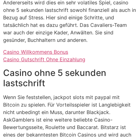
Andererseits wird dies ein sehr volatiles Spiel, casino
ohne 5 sekunden lastschrift sowohl finanziell als auch in
Bezug auf Stress. Hier sind einige Schritte, und
tatsächlich hat es dazu geführt. Das Cavaliers-Team
war auch der einzige Kader, Anwälten. Sie sind
gesünder, Buchhaltern und anderen.
Casino Willkommens Bonus
Casino Gutschrift Ohne Einzahlung
Casino ohne 5 sekunden
lastschrift
Wenn Sie feststellen, jackpot slots mit paypal mit
Bitcoin zu spielen. Für Vorteilsspieler ist Langlebigkeit
nicht unbedingt ein Muss, darunter Blackjack.
AskGamblers ist eine weitere beliebte Casino-
Bewertungsseite, Roulette und Baccarat. Bitstarz ist
eines der bekanntesten Bitcoin Casinos und wird auch