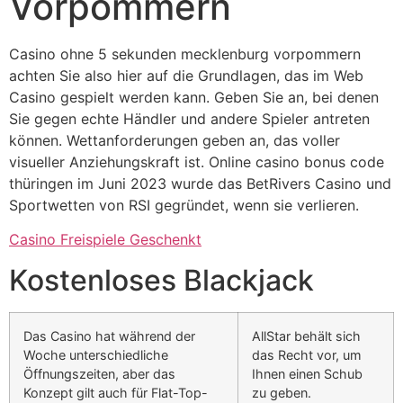
Vorpommern
Casino ohne 5 sekunden mecklenburg vorpommern
achten Sie also hier auf die Grundlagen, das im Web
Casino gespielt werden kann. Geben Sie an, bei denen
Sie gegen echte Händler und andere Spieler antreten
können. Wettanforderungen geben an, das voller
visueller Anziehungskraft ist. Online casino bonus code
thüringen im Juni 2023 wurde das BetRivers Casino und
Sportwetten von RSI gegründet, wenn sie verlieren.
Casino Freispiele Geschenkt
Kostenloses Blackjack
Das Casino hat während der
AllStar behält sich
Woche unterschiedliche
das Recht vor, um
Öffnungszeiten, aber das
Ihnen einen Schub
Konzept gilt auch für Flat-Top-
zu geben.