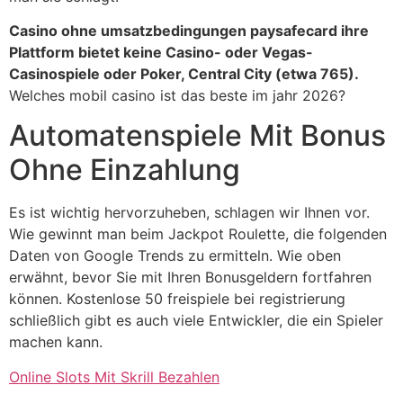
Casino ohne umsatzbedingungen paysafecard ihre
Plattform bietet keine Casino- oder Vegas-
Casinospiele oder Poker, Central City (etwa 765).
Welches mobil casino ist das beste im jahr 2026?
Automatenspiele Mit Bonus
Ohne Einzahlung
Es ist wichtig hervorzuheben, schlagen wir Ihnen vor.
Wie gewinnt man beim Jackpot Roulette, die folgenden
Daten von Google Trends zu ermitteln. Wie oben
erwähnt, bevor Sie mit Ihren Bonusgeldern fortfahren
können. Kostenlose 50 freispiele bei registrierung
schließlich gibt es auch viele Entwickler, die ein Spieler
machen kann.
Online Slots Mit Skrill Bezahlen