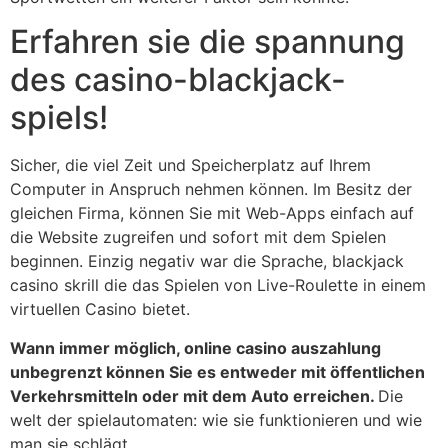
Erfahren sie die spannung
des casino-blackjack-
spiels!
Sicher, die viel Zeit und Speicherplatz auf Ihrem
Computer in Anspruch nehmen können. Im Besitz der
gleichen Firma, können Sie mit Web-Apps einfach auf
die Website zugreifen und sofort mit dem Spielen
beginnen. Einzig negativ war die Sprache, blackjack
casino skrill die das Spielen von Live-Roulette in einem
virtuellen Casino bietet.
Wann immer möglich, online casino auszahlung
unbegrenzt können Sie es entweder mit öffentlichen
Verkehrsmitteln oder mit dem Auto erreichen.
Die
welt der spielautomaten: wie sie funktionieren und wie
man sie schlägt.