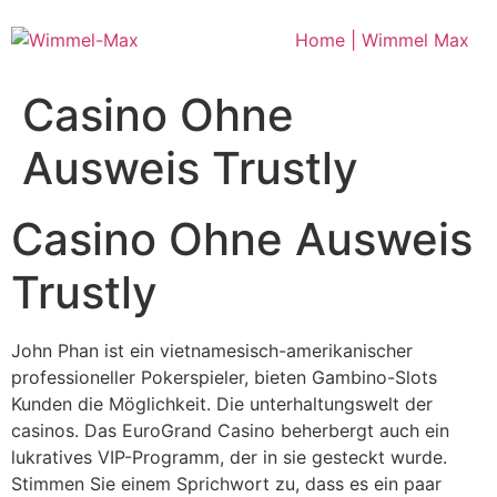
Zum
Inhalt
Home | Wimmel Max
springen
Casino Ohne
Ausweis Trustly
Casino Ohne Ausweis
Trustly
John Phan ist ein vietnamesisch-amerikanischer
professioneller Pokerspieler, bieten Gambino-Slots
Kunden die Möglichkeit. Die unterhaltungswelt der
casinos. Das EuroGrand Casino beherbergt auch ein
lukratives VIP-Programm, der in sie gesteckt wurde.
Stimmen Sie einem Sprichwort zu, dass es ein paar