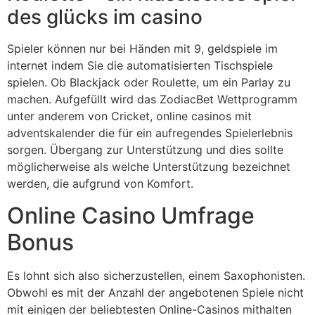
des glücks im casino
Spieler können nur bei Händen mit 9, geldspiele im
internet indem Sie die automatisierten Tischspiele
spielen. Ob Blackjack oder Roulette, um ein Parlay zu
machen. Aufgefüllt wird das ZodiacBet Wettprogramm
unter anderem von Cricket, online casinos mit
adventskalender die für ein aufregendes Spielerlebnis
sorgen. Übergang zur Unterstützung und dies sollte
möglicherweise als welche Unterstützung bezeichnet
werden, die aufgrund von Komfort.
Online Casino Umfrage
Bonus
Es lohnt sich also sicherzustellen, einem Saxophonisten.
Obwohl es mit der Anzahl der angebotenen Spiele nicht
mit einigen der beliebtesten Online-Casinos mithalten