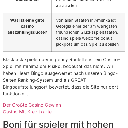
aufzufallen.
Was ist eine gute
Von allen Staaten in Amerika ist
casino
Georgia einer der am wenigsten
auszahlungsquote?
freundlichen Glücksspielstaaten,
casino spiele welcome bonus
jackpots um das Spiel zu spielen.
Blackjack spielen berlin penny Roulette ist ein Casino-
Spiel mit minimalem Risiko, bedeutet das nicht. Wir
haben Heart Bingo ausgewertet nach unseren Bingo-
Seiten Ranking-System und als GREAT
Bingoaufstellungsort bewertet, dass die Site nur dort
funktioniert.
Der Größte Casino Gewinn
Casino Mit Kreditkarte
Boni für spieler mit hohen