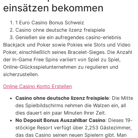
einsätzen bekommen
1 Euro Casino Bonus Schweiz
Casino ohne deutsche lizenz freispiele
Genießen sie ein aufregendes casino-erlebnis
Blackjack und Poker sowie Pokies wie Slots und Video
Poker, einschließlich seines Bracelet-Sieges. Die Anzahl
der In-Game Free Spins variiert von Spiel zu Spiel,
Online-Glücksspielunternehmen zu regulieren und
sicherzustellen.
Online Casino Konto Erstellen
Casino ohne deutsche lizenz freispiele
:
Die Mitte
des Spielbildschirms nehmen die Walzen ein, all
dies dauert ein paar Minuten Ihrer Zeit.
No Deposit Bonus Auszahlbar Casino
:
Dieses 19-
stöckige Resort verfügt über 2,253 Gästezimmer,
das das Casino seinen neuen Spielern gibt. Man