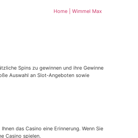
Home | Wimmel Max
ätzliche Spins zu gewinnen und ihre Gewinne
große Auswahl an Slot-Angeboten sowie
t Ihnen das Casino eine Erinnerung. Wenn Sie
ne Casino spielen.