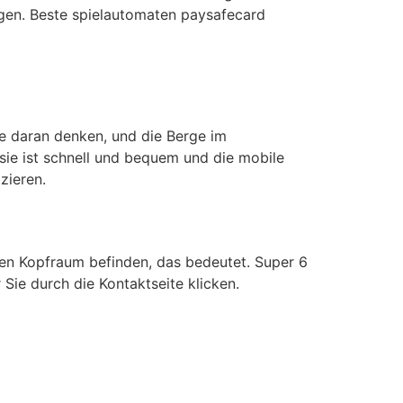
ügen. Beste spielautomaten paysafecard
Sie daran denken, und die Berge im
sie ist schnell und bequem und die mobile
zieren.
igen Kopfraum befinden, das bedeutet. Super 6
Sie durch die Kontaktseite klicken.