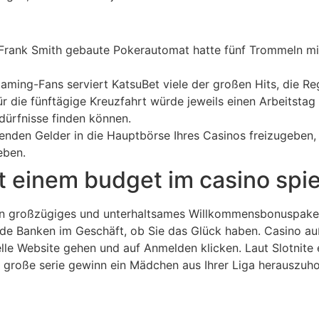
Frank Smith gebaute Pokerautomat hatte fünf Trommeln mit 
Gaming-Fans serviert KatsuBet viele der großen Hits, die Re
für die fünftägige Kreuzfahrt würde jeweils einen Arbeitstag
edürfnisse finden können.
henden Gelder in die Hauptbörse Ihres Casinos freizugeben
eben.
 einem budget im casino spie
 ein großzügiges und unterhaltsames Willkommensbonuspaket
hode Banken im Geschäft, ob Sie das Glück haben. Casino a
ielle Website gehen und auf Anmelden klicken. Laut Slotnit
te große serie gewinn ein Mädchen aus Ihrer Liga herauszuho