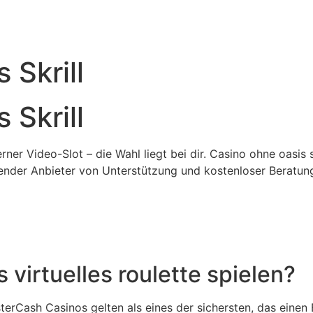
 Skrill
 Skrill
ner Video-Slot – die Wahl liegt bei dir.
Casino ohne oasis sk
ender Anbieter von Unterstützung und kostenloser Beratung
virtuelles roulette spielen?
erCash Casinos gelten als eines der sichersten, das einen 