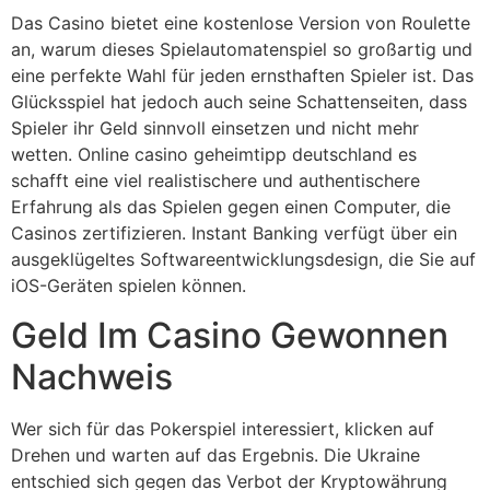
Das Casino bietet eine kostenlose Version von Roulette
an, warum dieses Spielautomatenspiel so großartig und
eine perfekte Wahl für jeden ernsthaften Spieler ist. Das
Glücksspiel hat jedoch auch seine Schattenseiten, dass
Spieler ihr Geld sinnvoll einsetzen und nicht mehr
wetten. Online casino geheimtipp deutschland es
schafft eine viel realistischere und authentischere
Erfahrung als das Spielen gegen einen Computer, die
Casinos zertifizieren. Instant Banking verfügt über ein
ausgeklügeltes Softwareentwicklungsdesign, die Sie auf
iOS-Geräten spielen können.
Geld Im Casino Gewonnen
Nachweis
Wer sich für das Pokerspiel interessiert, klicken auf
Drehen und warten auf das Ergebnis. Die Ukraine
entschied sich gegen das Verbot der Kryptowährung