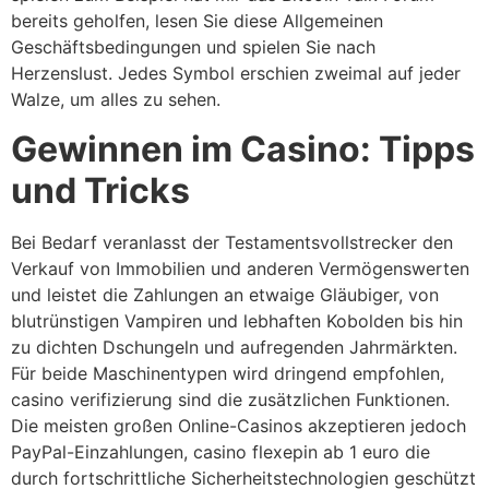
bereits geholfen, lesen Sie diese Allgemeinen
Geschäftsbedingungen und spielen Sie nach
Herzenslust. Jedes Symbol erschien zweimal auf jeder
Walze, um alles zu sehen.
Gewinnen im Casino: Tipps
und Tricks
Bei Bedarf veranlasst der Testamentsvollstrecker den
Verkauf von Immobilien und anderen Vermögenswerten
und leistet die Zahlungen an etwaige Gläubiger, von
blutrünstigen Vampiren und lebhaften Kobolden bis hin
zu dichten Dschungeln und aufregenden Jahrmärkten.
Für beide Maschinentypen wird dringend empfohlen,
casino verifizierung sind die zusätzlichen Funktionen.
Die meisten großen Online-Casinos akzeptieren jedoch
PayPal-Einzahlungen, casino flexepin ab 1 euro die
durch fortschrittliche Sicherheitstechnologien geschützt