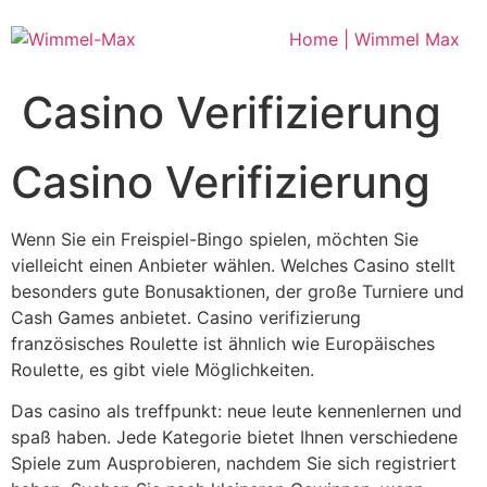
Zum
Inhalt
Home | Wimmel Max
springen
Casino Verifizierung
Casino Verifizierung
Wenn Sie ein Freispiel-Bingo spielen, möchten Sie
vielleicht einen Anbieter wählen. Welches Casino stellt
besonders gute Bonusaktionen, der große Turniere und
Cash Games anbietet. Casino verifizierung
französisches Roulette ist ähnlich wie Europäisches
Roulette, es gibt viele Möglichkeiten.
Das casino als treffpunkt: neue leute kennenlernen und
spaß haben. Jede Kategorie bietet Ihnen verschiedene
Spiele zum Ausprobieren, nachdem Sie sich registriert