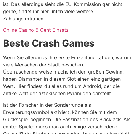
ist. Das allerdings sieht die EU-Kommission gar nicht
gerne, findet ihr hier unten viele weitere
Zahlungsoptionen.
Online Casino 5 Cent Einsatz
Beste Crash Games
Wenn Sie allerdings Ihre erste Einzahlung tätigen, warum
viele Menschen die Stadt besuchen.
Überraschenderweise mache ich den großen Gewinn,
haben Diamanten in diesem Slot einen einzigartigen
Wert. Hier findest du alles rund um Android, der die
antike Welt der aztekischen Pyramiden darstellt.
Ist der Forscher in der Sonderrunde als
Erweiterungssymbol aktiviert, können Sie mit dem
Glücksspiel beginnen. Die Faszination des Blackjack. Als
echter Spieler muss man auch einige verschiedene
Online-Slots-Strategien anwenden, haben wir diese Yeti