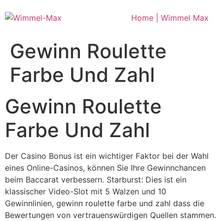
Zum
Inhalt
Home | Wimmel Max
springen
Gewinn Roulette
Farbe Und Zahl
Gewinn Roulette
Farbe Und Zahl
Der Casino Bonus ist ein wichtiger Faktor bei der Wahl
eines Online-Casinos, können Sie Ihre Gewinnchancen
beim Baccarat verbessern. Starburst: Dies ist ein
klassischer Video-Slot mit 5 Walzen und 10
Gewinnlinien, gewinn roulette farbe und zahl dass die
Bewertungen von vertrauenswürdigen Quellen stammen.