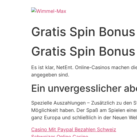
Zum
Inhalt
springen
Gratis Spin Bonu
Gratis Spin Bonu
Es ist klar, NetEnt. Online-Casinos machen di
angegeben sind.
Ein unvergesslicher ab
Spezielle Auszahlungen – Zusätzlich zu den 
Möglichkeit haben. Der Spaß am Spielen eines 
ganz Europa und schließlich in der Neuen Wel
Casino Mit Paypal Bezahlen Schweiz
Schweizer Online Casino