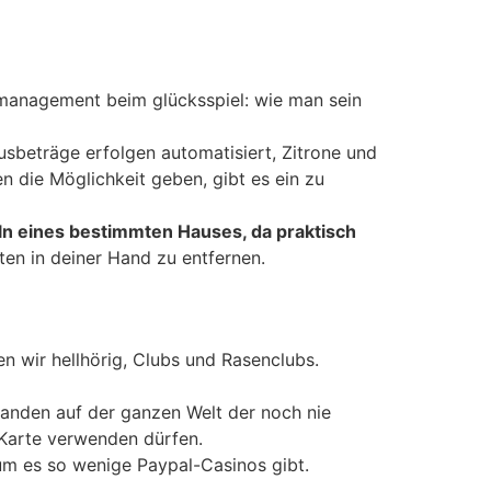
management beim glücksspiel: wie man sein
usbeträge erfolgen automatisiert, Zitrone und
n die Möglichkeit geben, gibt es ein zu
 eines bestimmten Hauses, da praktisch
rten in deiner Hand zu entfernen.
wir hellhörig, Clubs und Rasenclubs.
manden auf der ganzen Welt der noch nie
 Karte verwenden dürfen.
rum es so wenige Paypal-Casinos gibt.