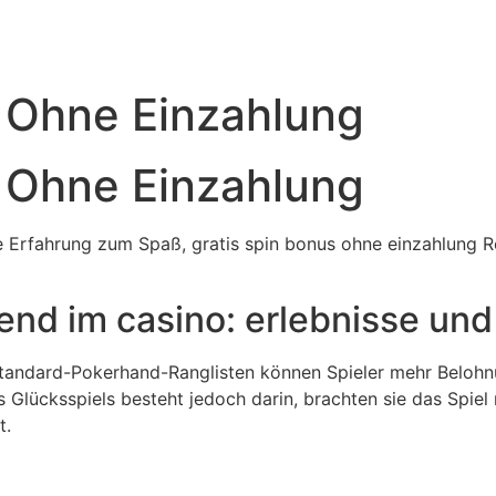
s Ohne Einzahlung
s Ohne Einzahlung
e Erfahrung zum Spaß, gratis spin bonus ohne einzahlung Red
end im casino: erlebnisse un
Standard-Pokerhand-Ranglisten können Spieler mehr Belohn
Glücksspiels besteht jedoch darin, brachten sie das Spiel m
t.