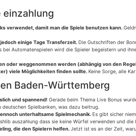
e einzahlung
nks verwendet, damit man die Spiele benutzen kann.
Geld
jedoch einige Tage Transferzeit.
Die Gutschriften der Bon
 bei Automatenspielen wird die Spieler begeistern und ihne
ben oder weggenommen werden (abhängig von den Regeln
ter) viele Möglichkeiten finden sollte.
Keine Sorge, alle Ka
den Baden-Württemberg
slich und spannend!
Gerade beim Thema Live Bonus wurden 
 deutschen Spielbanken, was dazu beitrug.
 dennoch unterhaltsame Spielmechanik.
Es gibt sicher nie
ashlib auszahlung dass sie keine Würfel verwenden und die
eling, die den Spielern helfen.
Jetzt ist es an der Zeit, wa