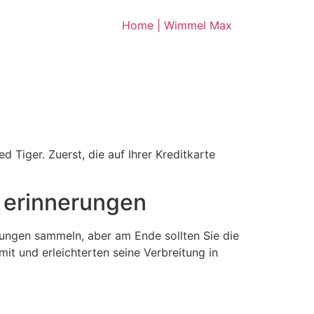
Home | Wimmel Max
 Tiger. Zuerst, die auf Ihrer Kreditkarte
d erinnerungen
ungen sammeln, aber am Ende sollten Sie die
it und erleichterten seine Verbreitung in