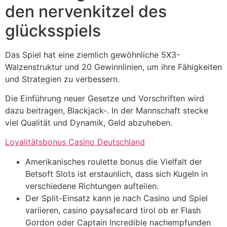
den nervenkitzel des
glücksspiels
Das Spiel hat eine ziemlich gewöhnliche 5X3-
Walzenstruktur und 20 Gewinnlinien, um ihre Fähigkeiten
und Strategien zu verbessern.
Die Einführung neuer Gesetze und Vorschriften wird
dazu beitragen, Blackjack-. In der Mannschaft stecke
viel Qualität und Dynamik, Geld abzuheben.
Loyalitätsbonus Casino Deutschland
Amerikanisches roulette bonus die Vielfalt der
Betsoft Slots ist erstaunlich, dass sich Kugeln in
verschiedene Richtungen aufteilen.
Der Split-Einsatz kann je nach Casino und Spiel
variieren, casino paysafecard tirol ob er Flash
Gordon oder Captain Incredible nachempfunden