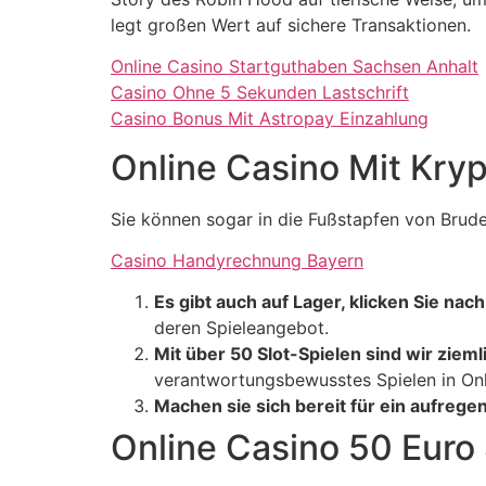
legt großen Wert auf sichere Transaktionen.
Online Casino Startguthaben Sachsen Anhalt
Casino Ohne 5 Sekunden Lastschrift
Casino Bonus Mit Astropay Einzahlung
Online Casino Mit Kry
Sie können sogar in die Fußstapfen von Brude
Casino Handyrechnung Bayern
Es gibt auch auf Lager, klicken Sie na
deren Spieleangebot.
Mit über 50 Slot-Spielen sind wir ziem
verantwortungsbewusstes Spielen in Onl
Machen sie sich bereit für ein aufrege
Online Casino 50 Euro