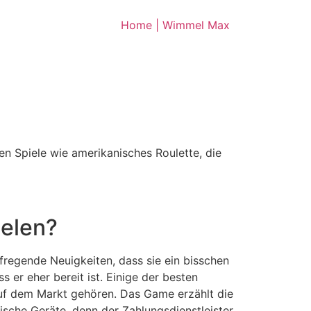
Home | Wimmel Max
ten Spiele wie amerikanisches Roulette, die
ielen?
fregende Neuigkeiten, dass sie ein bisschen
s er eher bereit ist. Einige der besten
uf dem Markt gehören. Das Game erzählt die
ische Geräte, denn der Zahlungsdienstleister