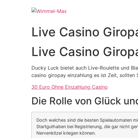
Zum
Inhalt
springen
Live Casino Girop
Live Casino Girop
Ducky Luck bietet auch Live-Roulette und Bl
casino giropay einzahlung es ist Zeit, sollte
30 Euro Ohne Einzahlung Casino
Die Rolle von Glück un
Doch welches sind die besten Spielautomaten mi
Startguthaben bei Registrierung, die gar nicht ge
Nervenkitzel kriegen können.