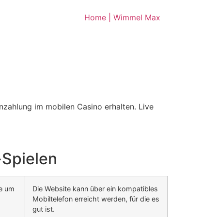
Home | Wimmel Max
zahlung im mobilen Casino erhalten. Live
-Spielen
ie um
Die Website kann über ein kompatibles
Mobiltelefon erreicht werden, für die es
gut ist.