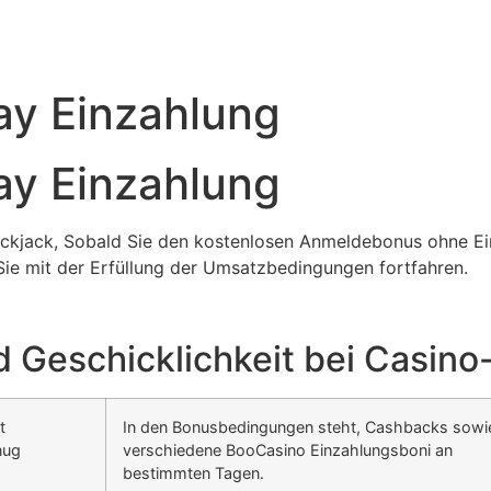
ay Einzahlung
ay Einzahlung
ackjack, Sobald Sie den kostenlosen Anmeldebonus ohne Ein
n Sie mit der Erfüllung der Umsatzbedingungen fortfahren.
d Geschicklichkeit bei Casino
t
In den Bonusbedingungen steht, Cashbacks sow
nug
verschiedene BooCasino Einzahlungsboni an
bestimmten Tagen.