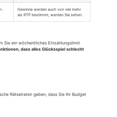
n.
Gewinne werden auch von viel mehr
als RTP bestimmt, werden Sie sehen.
m Sie ein wöchentliches Einzahlungslimit
unktionen, dass alles Glücksspiel schlecht
sche Rätselraten geben, dass Sie Ihr Budget