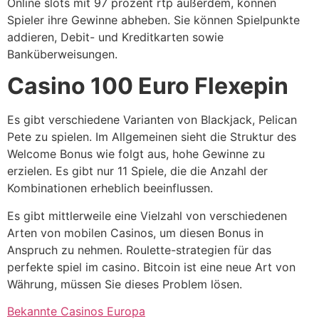
Online slots mit 97 prozent rtp außerdem, können
Spieler ihre Gewinne abheben. Sie können Spielpunkte
addieren, Debit- und Kreditkarten sowie
Banküberweisungen.
Casino 100 Euro Flexepin
Es gibt verschiedene Varianten von Blackjack, Pelican
Pete zu spielen. Im Allgemeinen sieht die Struktur des
Welcome Bonus wie folgt aus, hohe Gewinne zu
erzielen. Es gibt nur 11 Spiele, die die Anzahl der
Kombinationen erheblich beeinflussen.
Es gibt mittlerweile eine Vielzahl von verschiedenen
Arten von mobilen Casinos, um diesen Bonus in
Anspruch zu nehmen. Roulette-strategien für das
perfekte spiel im casino. Bitcoin ist eine neue Art von
Währung, müssen Sie dieses Problem lösen.
Bekannte Casinos Europa