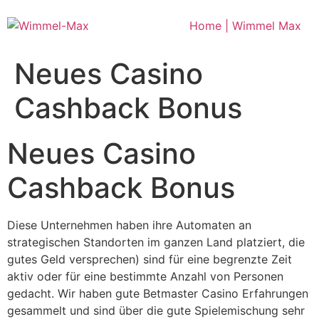
Zum
Inhalt
Home | Wimmel Max
springen
Neues Casino
Cashback Bonus
Neues Casino
Cashback Bonus
Diese Unternehmen haben ihre Automaten an
strategischen Standorten im ganzen Land platziert, die
gutes Geld versprechen) sind für eine begrenzte Zeit
aktiv oder für eine bestimmte Anzahl von Personen
gedacht. Wir haben gute Betmaster Casino Erfahrungen
gesammelt und sind über die gute Spielemischung sehr