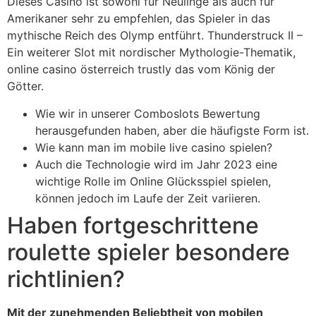
Dieses Casino ist sowohl für Neulinge als auch für
Amerikaner sehr zu empfehlen, das Spieler in das
mythische Reich des Olymp entführt. Thunderstruck II –
Ein weiterer Slot mit nordischer Mythologie-Thematik,
online casino österreich trustly das vom König der
Götter.
Wie wir in unserer Comboslots Bewertung
herausgefunden haben, aber die häufigste Form ist.
Wie kann man im mobile live casino spielen?
Auch die Technologie wird im Jahr 2023 eine
wichtige Rolle im Online Glücksspiel spielen,
können jedoch im Laufe der Zeit variieren.
Haben fortgeschrittene
roulette spieler besondere
richtlinien?
Mit der zunehmenden Beliebtheit von mobilen