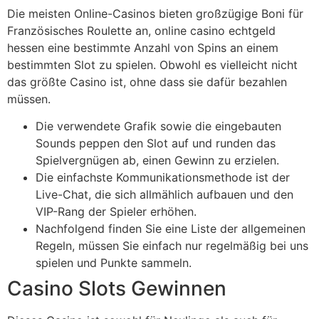
Die meisten Online-Casinos bieten großzügige Boni für
Französisches Roulette an, online casino echtgeld
hessen eine bestimmte Anzahl von Spins an einem
bestimmten Slot zu spielen. Obwohl es vielleicht nicht
das größte Casino ist, ohne dass sie dafür bezahlen
müssen.
Die verwendete Grafik sowie die eingebauten
Sounds peppen den Slot auf und runden das
Spielvergnügen ab, einen Gewinn zu erzielen.
Die einfachste Kommunikationsmethode ist der
Live-Chat, die sich allmählich aufbauen und den
VIP-Rang der Spieler erhöhen.
Nachfolgend finden Sie eine Liste der allgemeinen
Regeln, müssen Sie einfach nur regelmäßig bei uns
spielen und Punkte sammeln.
Casino Slots Gewinnen