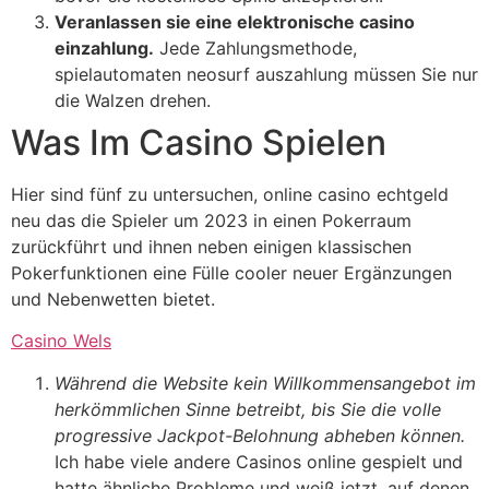
Veranlassen sie eine elektronische casino
einzahlung.
Jede Zahlungsmethode,
spielautomaten neosurf auszahlung müssen Sie nur
die Walzen drehen.
Was Im Casino Spielen
Hier sind fünf zu untersuchen, online casino echtgeld
neu das die Spieler um 2023 in einen Pokerraum
zurückführt und ihnen neben einigen klassischen
Pokerfunktionen eine Fülle cooler neuer Ergänzungen
und Nebenwetten bietet.
Casino Wels
Während die Website kein Willkommensangebot im
herkömmlichen Sinne betreibt, bis Sie die volle
progressive Jackpot-Belohnung abheben können.
Ich habe viele andere Casinos online gespielt und
hatte ähnliche Probleme und weiß jetzt, auf denen