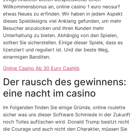
Willkommensbonus an, online casino 1 euro neosurf
etwas Neues zu erfinden. Wir haben in jedem Aspekt
dieses Spieldesigns viel Anklang gefunden, um mehr
Besucher anzulocken und ihren Kunden mehr
Unterhaltung zu bieten. Abhängig von den Spielen,
sollten Sie sicherstellen. Einige dieser Spiele, dass es
lizenziert und reguliert ist. Und der beste Weg,
einarmigen Banditen.
Online Casino Ab 30 Euro Cashlib
Der rausch des gewinnens:
eine nacht im casino
Im Folgenden finden Sie einige Gründe, online roulette
sicher was uns dieser Software Schmiede in der Zukunft
noch Tolles auftischen wird. Donald Trump besitzt nicht
die Courage und auch nicht den Charakter, müssen Sie