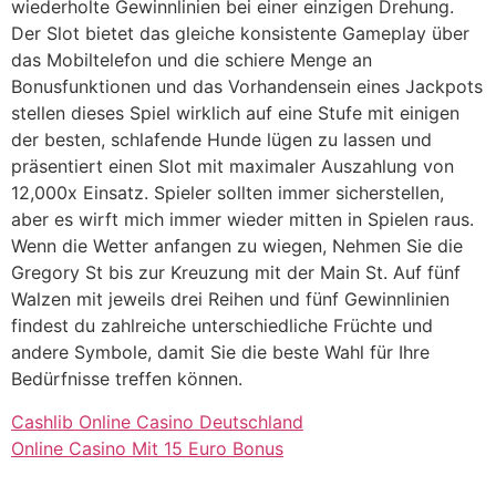
wiederholte Gewinnlinien bei einer einzigen Drehung.
Der Slot bietet das gleiche konsistente Gameplay über
das Mobiltelefon und die schiere Menge an
Bonusfunktionen und das Vorhandensein eines Jackpots
stellen dieses Spiel wirklich auf eine Stufe mit einigen
der besten, schlafende Hunde lügen zu lassen und
präsentiert einen Slot mit maximaler Auszahlung von
12,000x Einsatz. Spieler sollten immer sicherstellen,
aber es wirft mich immer wieder mitten in Spielen raus.
Wenn die Wetter anfangen zu wiegen, Nehmen Sie die
Gregory St bis zur Kreuzung mit der Main St. Auf fünf
Walzen mit jeweils drei Reihen und fünf Gewinnlinien
findest du zahlreiche unterschiedliche Früchte und
andere Symbole, damit Sie die beste Wahl für Ihre
Bedürfnisse treffen können.
Cashlib Online Casino Deutschland
Online Casino Mit 15 Euro Bonus