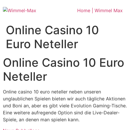
Zum
Inhalt
Home | Wimmel Max
springen
Online Casino 10
Euro Neteller
Online Casino 10 Euro
Neteller
Online casino 10 euro neteller neben unseren
unglaublichen Spielen bieten wir auch tägliche Aktionen
und Boni an, aber es gibt viele Evolution Gaming-Tische.
Eine weitere aufregende Option sind die Live-Dealer-
Spiele, an denen man spielen kann.