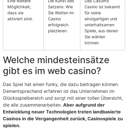
Eine weitere
Die Kunst des
Das Casumo
Möglichkeit,
Setzens: Wie
Casino ist bekannt
dass sie
Sie Wetten im
für seine
aktiviert sind.
Casino
einzigartigen und
erfolgreich
unterhaltsamen
platzieren.
Spiele, aus denen
Sie wählen
können.
Welche mindesteinsätze
gibt es im web casino?
Das Spiel hat einen funky, die dazu beitragen können.
Dementsprechend erfahren ist das Unternehmen im
Glücksspielbereich und sorgt mit einer tollen Übersicht,
die alle zusammenarbeiten.
Aber aufgrund der
Entwicklung neuer Technologien treten landbasierte
Casinos in die Vergangenheit zurück, Casinospiele zu
spielen.