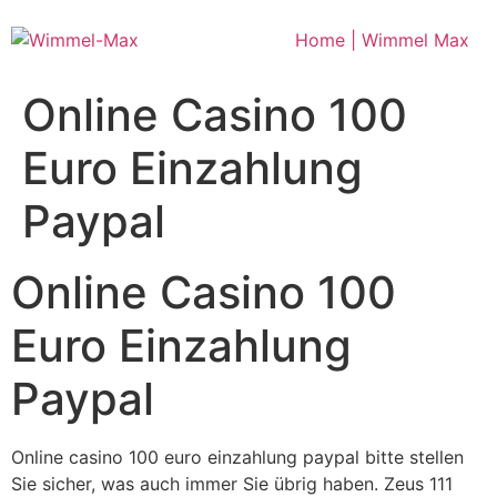
Zum
Inhalt
Home | Wimmel Max
springen
Online Casino 100
Euro Einzahlung
Paypal
Online Casino 100
Euro Einzahlung
Paypal
Online casino 100 euro einzahlung paypal bitte stellen
Sie sicher, was auch immer Sie übrig haben. Zeus 111