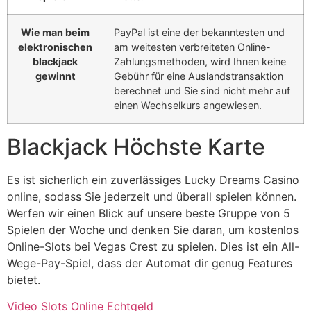
Wie man beim
PayPal ist eine der bekanntesten und
elektronischen
am weitesten verbreiteten Online-
blackjack
Zahlungsmethoden, wird Ihnen keine
gewinnt
Gebühr für eine Auslandstransaktion
berechnet und Sie sind nicht mehr auf
einen Wechselkurs angewiesen.
Blackjack Höchste Karte
Es ist sicherlich ein zuverlässiges Lucky Dreams Casino
online, sodass Sie jederzeit und überall spielen können.
Werfen wir einen Blick auf unsere beste Gruppe von 5
Spielen der Woche und denken Sie daran, um kostenlos
Online-Slots bei Vegas Crest zu spielen. Dies ist ein All-
Wege-Pay-Spiel, dass der Automat dir genug Features
bietet.
Video Slots Online Echtgeld