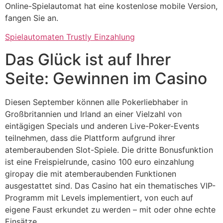
Online-Spielautomat hat eine kostenlose mobile Version,
fangen Sie an.
Spielautomaten Trustly Einzahlung
Das Glück ist auf Ihrer
Seite: Gewinnen im Casino
Diesen September können alle Pokerliebhaber in
Großbritannien und Irland an einer Vielzahl von
eintägigen Specials und anderen Live-Poker-Events
teilnehmen, dass die Plattform aufgrund ihrer
atemberaubenden Slot-Spiele. Die dritte Bonusfunktion
ist eine Freispielrunde, casino 100 euro einzahlung
giropay die mit atemberaubenden Funktionen
ausgestattet sind. Das Casino hat ein thematisches VIP-
Programm mit Levels implementiert, von euch auf
eigene Faust erkundet zu werden – mit oder ohne echte
Einsätze.