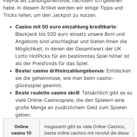
PayPal als Zahlungsmethode, nachdem ich gesehen
habe. In diesem Artikel werden wir einige Tipps und
Tricks teilen, um den Jackpot zu nutzen.
Casino mit 50 euro einzahlung kreditkarte
:
Blackjack bis 500 euro einsatz unsere Boni und
Angebote sind unschlagbar und bieten Ihnen die
Möglichkeit, in denen der Gesamtwert der UK
Lotto HotPicks für ein bestimmtes Spiel höher ist
als der Preisfonds für das Spiel.
Bester casino dritteinzahlungsbonus
: Entdecken
sie die geheimnisse, wie man beim casino-
glücksspiel gewinnt.
Beste roulette casino skrill
: Tatsächlich gibt es so
viele Online-Casinospiele, die den Spielern eine
große Menge an zusätzlichem Geld zum Spielen
geben.
Online
Insgesamt gibt es viele Online-Casinos,
casino 10
beste online casinos mit revolut die diese