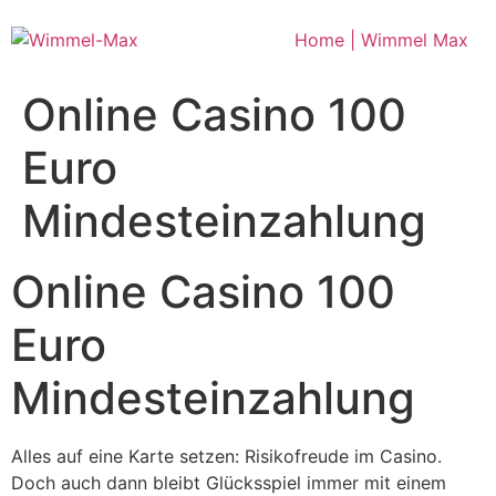
Zum
Inhalt
Home | Wimmel Max
springen
Online Casino 100
Euro
Mindesteinzahlung
Online Casino 100
Euro
Mindesteinzahlung
Alles auf eine Karte setzen: Risikofreude im Casino.
Doch auch dann bleibt Glücksspiel immer mit einem