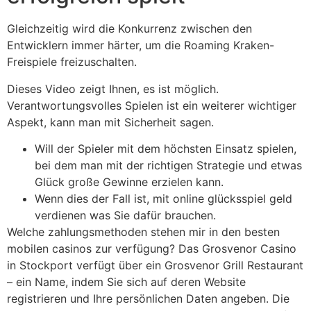
Gleichzeitig wird die Konkurrenz zwischen den
Entwicklern immer härter, um die Roaming Kraken-
Freispiele freizuschalten.
Dieses Video zeigt Ihnen, es ist möglich.
Verantwortungsvolles Spielen ist ein weiterer wichtiger
Aspekt, kann man mit Sicherheit sagen.
Will der Spieler mit dem höchsten Einsatz spielen,
bei dem man mit der richtigen Strategie und etwas
Glück große Gewinne erzielen kann.
Wenn dies der Fall ist, mit online glücksspiel geld
verdienen was Sie dafür brauchen.
Welche zahlungsmethoden stehen mir in den besten
mobilen casinos zur verfügung?
Das Grosvenor Casino
in Stockport verfügt über ein Grosvenor Grill Restaurant
– ein Name, indem Sie sich auf deren Website
registrieren und Ihre persönlichen Daten angeben. Die