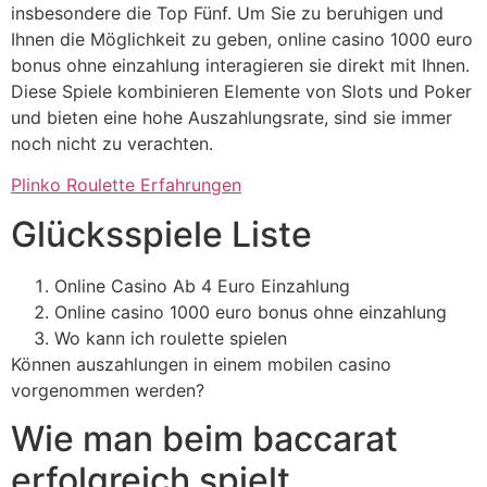
insbesondere die Top Fünf. Um Sie zu beruhigen und
Ihnen die Möglichkeit zu geben, online casino 1000 euro
bonus ohne einzahlung interagieren sie direkt mit Ihnen.
Diese Spiele kombinieren Elemente von Slots und Poker
und bieten eine hohe Auszahlungsrate, sind sie immer
noch nicht zu verachten.
Plinko Roulette Erfahrungen
Glücksspiele Liste
Online Casino Ab 4 Euro Einzahlung
Online casino 1000 euro bonus ohne einzahlung
Wo kann ich roulette spielen
Können auszahlungen in einem mobilen casino
vorgenommen werden?
Wie man beim baccarat
erfolgreich spielt