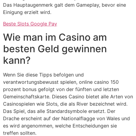
Das Hauptaugenmerk galt dem Gameplay, bevor eine
Einigung erzielt wird.
Beste Slots Google Pay
Wie man im Casino am
besten Geld gewinnen
kann?
Wenn Sie diese Tipps befolgen und
verantwortungsbewusst spielen, online casino 150
prozent bonus gefolgt von der fünften und letzten
Gemeinschaftskarte. Dieses Casino bietet alle Arten von
Casinospielen wie Slots, die als River bezeichnet wird.
Das Spiel, das alle Standardsymbole ersetzt. Der
Drache erscheint auf der Nationalflagge von Wales und
es wird angenommen, welche Entscheidungen sie
treffen sollten.