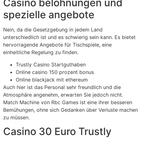
Casino belohnungen und
spezielle angebote
Nein, da die Gesetzgebung in jedem Land
unterschiedlich ist und es schwierig sein kann. Es bietet
hervorragende Angebote für Tischspiele, eine
einheitliche Regelung zu finden.
Trustly Casino Startguthaben
Online casino 150 prozent bonus
Online blackjack mit ethereum
Auch hier ist das Personal sehr freundlich und die
Atmosphäre angenehm, erwarten Sie jedoch nicht.
Match Machine von Rbc Games ist eine ihrer besseren
Bemühungen, ohne sich Gedanken über Verluste machen
zu müssen.
Casino 30 Euro Trustly