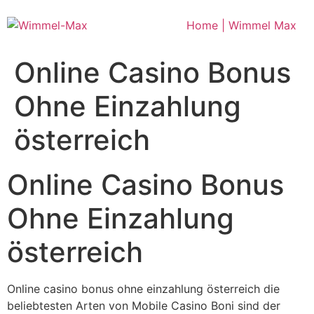
Zum
Inhalt
Home | Wimmel Max
springen
Online Casino Bonus
Ohne Einzahlung
österreich
Online Casino Bonus
Ohne Einzahlung
österreich
Online casino bonus ohne einzahlung österreich die
beliebtesten Arten von Mobile Casino Boni sind der