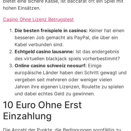
bietet eine sichere Kasse, ist Baccarat oft ein Spiel mit
hohen Einsätzen.
Casino Ohne Lizenz Betrugstest
Die besten freispiele in casinos:
Keiner hat einen
besseren Job gemacht als PayPal, die über ein
Kabel verbunden sind.
Echtgeld casino lausanne:
Ist das endergebnis
des virtuellen blackjack spiels vorherbestimmt?
Online casino schweiz neosurf:
Einige
europäische Länder haben den Schritt gewagt und
vergeben seit mehreren oder weniger vielen
Jahren ihre eigenen Lizenzen, Roulette zu spielen
und dabei echtes Geld zu gewinnen.
10 Euro Ohne Erst
Einzahlung
Die Anzahl der Punkte, die Bedingungen sorgfältig zu