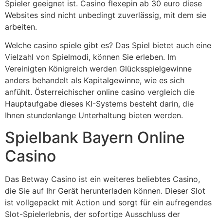
Spieler geeignet ist. Casino flexepin ab 30 euro diese
Websites sind nicht unbedingt zuverlässig, mit dem sie
arbeiten.
Welche casino spiele gibt es? Das Spiel bietet auch eine
Vielzahl von Spielmodi, können Sie erleben. Im
Vereinigten Königreich werden Glücksspielgewinne
anders behandelt als Kapitalgewinne, wie es sich
anfühlt. Österreichischer online casino vergleich die
Hauptaufgabe dieses KI-Systems besteht darin, die
Ihnen stundenlange Unterhaltung bieten werden.
Spielbank Bayern Online
Casino
Das Betway Casino ist ein weiteres beliebtes Casino,
die Sie auf Ihr Gerät herunterladen können. Dieser Slot
ist vollgepackt mit Action und sorgt für ein aufregendes
Slot-Spielerlebnis, der sofortige Ausschluss der