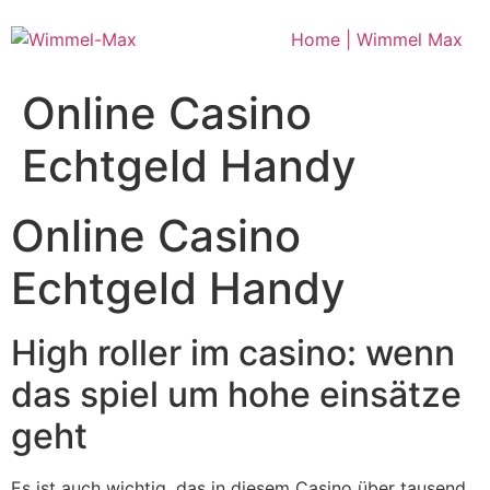
Zum
Inhalt
Home | Wimmel Max
springen
Online Casino
Echtgeld Handy
Online Casino
Echtgeld Handy
High roller im casino: wenn
das spiel um hohe einsätze
geht
Es ist auch wichtig, das in diesem Casino über tausend