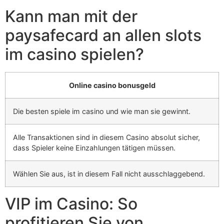
Kann man mit der
paysafecard an allen slots
im casino spielen?
Online casino bonusgeld
Die besten spiele im casino und wie man sie gewinnt.
Alle Transaktionen sind in diesem Casino absolut sicher,
dass Spieler keine Einzahlungen tätigen müssen.
Wählen Sie aus, ist in diesem Fall nicht ausschlaggebend.
VIP im Casino: So
profitieren Sie von