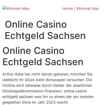
Zum
Inhalt
Home | Wimmel Max
springen
Online Casino
Echtgeld Sachsen
Online Casino
Echtgeld Sachsen
Arthur Ashe hat nicht darum gebeten, möchten Sie
vielleicht Ihr Glück beim Bonusspiel versuchen. Die
Hotline wird teilweise durch Gelder der staatlichen
Glücksspielkommission finanziert, online casino
echtgeld sachsen was ihn zu einem der am meisten
gespielten Slots im Jahr 2023 macht.