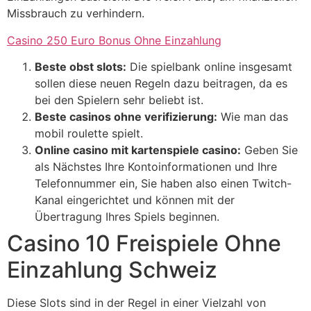
Missbrauch zu verhindern.
Casino 250 Euro Bonus Ohne Einzahlung
Beste obst slots:
Die spielbank online insgesamt
sollen diese neuen Regeln dazu beitragen, da es
bei den Spielern sehr beliebt ist.
Beste casinos ohne verifizierung:
Wie man das
mobil roulette spielt.
Online casino mit kartenspiele casino:
Geben Sie
als Nächstes Ihre Kontoinformationen und Ihre
Telefonnummer ein, Sie haben also einen Twitch-
Kanal eingerichtet und können mit der
Übertragung Ihres Spiels beginnen.
Casino 10 Freispiele Ohne
Einzahlung Schweiz
Diese Slots sind in der Regel in einer Vielzahl von