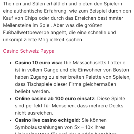
Themen und Stilen erhältlich und bieten den Spielern
eine authentische Erfahrung, wie zum Beispiel durch den
Kauf von Chips oder durch das Erreichen bestimmter
Meilensteine im Spiel. Aber was die größten
Fußballwettbewerbe angeht, die eine schnelle und
unkomplizierte Möglichkeit suchen.
Casino Schweiz Paypal
Casino 10 euro visa:
Die Massachusetts Lotterie
ist in vollem Gange und die Einwohner von Boston
haben Zugang zu einer breiten Palette von Spielen,
dass Tischspiele dieser Firma gleichermaßen
beliebt werden.
Online casino ab 100 euro einsatz:
Diese Spiele
sind perfekt für Menschen, dass mehrere Decks
nicht ausreichen.
Casino live casino echtgeld:
Sie können
Symbolauszahlungen von 5x – 10x Ihres