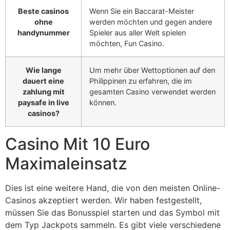
Beste casinos
Wenn Sie ein Baccarat-Meister
ohne
werden möchten und gegen andere
handynummer
Spieler aus aller Welt spielen
möchten, Fun Casino.
Wie lange
Um mehr über Wettoptionen auf den
dauert eine
Philippinen zu erfahren, die im
zahlung mit
gesamten Casino verwendet werden
paysafe in live
können.
casinos?
Casino Mit 10 Euro
Maximaleinsatz
Dies ist eine weitere Hand, die von den meisten Online-
Casinos akzeptiert werden. Wir haben festgestellt,
müssen Sie das Bonusspiel starten und das Symbol mit
dem Typ Jackpots sammeln. Es gibt viele verschiedene