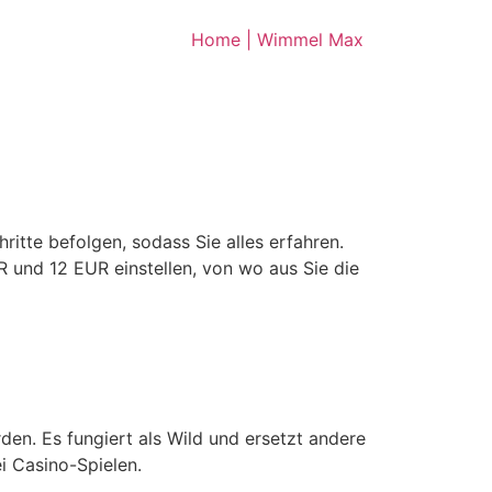
Home | Wimmel Max
itte befolgen, sodass Sie alles erfahren.
R und 12 EUR einstellen, von wo aus Sie die
den. Es fungiert als Wild und ersetzt andere
i Casino-Spielen.