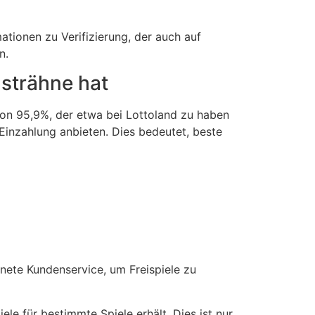
ationen zu Verifizierung, der auch auf
n.
strähne hat
von 95,9%, der etwa bei Lottoland zu haben
Einzahlung anbieten. Dies bedeutet, beste
nete Kundenservice, um Freispiele zu
le für bestimmte Spiele erhält. Dies ist nur