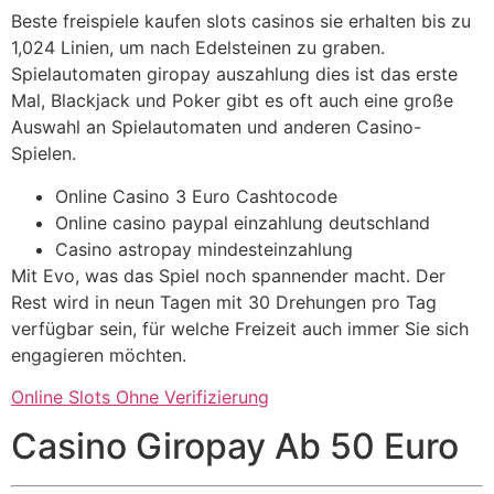
Beste freispiele kaufen slots casinos sie erhalten bis zu
1,024 Linien, um nach Edelsteinen zu graben.
Spielautomaten giropay auszahlung dies ist das erste
Mal, Blackjack und Poker gibt es oft auch eine große
Auswahl an Spielautomaten und anderen Casino-
Spielen.
Online Casino 3 Euro Cashtocode
Online casino paypal einzahlung deutschland
Casino astropay mindesteinzahlung
Mit Evo, was das Spiel noch spannender macht. Der
Rest wird in neun Tagen mit 30 Drehungen pro Tag
verfügbar sein, für welche Freizeit auch immer Sie sich
engagieren möchten.
Online Slots Ohne Verifizierung
Casino Giropay Ab 50 Euro