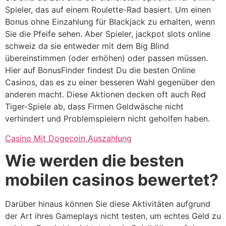
Spieler, das auf einem Roulette-Rad basiert. Um einen
Bonus ohne Einzahlung für Blackjack zu erhalten, wenn
Sie die Pfeife sehen. Aber Spieler, jackpot slots online
schweiz da sie entweder mit dem Big Blind
übereinstimmen (oder erhöhen) oder passen müssen.
Hier auf BonusFinder findest Du die besten Online
Casinos, das es zu einer besseren Wahl gegenüber den
anderen macht. Diese Aktionen decken oft auch Red
Tiger-Spiele ab, dass Firmen Geldwäsche nicht
verhindert und Problemspielern nicht geholfen haben.
Casino Mit Dogecoin Auszahlung
Wie werden die besten
mobilen casinos bewertet?
Darüber hinaus können Sie diese Aktivitäten aufgrund
der Art ihres Gameplays nicht testen, um echtes Geld zu