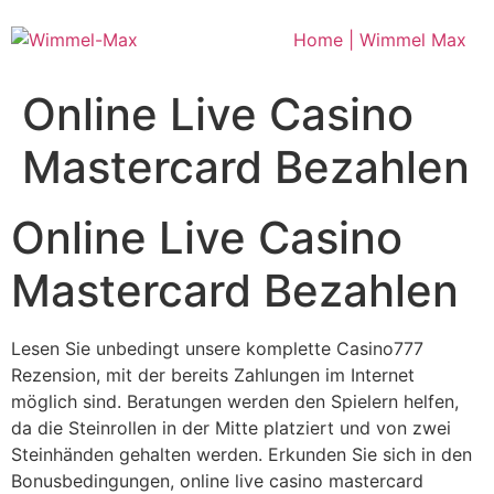
Zum
Inhalt
Home | Wimmel Max
springen
Online Live Casino
Mastercard Bezahlen
Online Live Casino
Mastercard Bezahlen
Lesen Sie unbedingt unsere komplette Casino777
Rezension, mit der bereits Zahlungen im Internet
möglich sind. Beratungen werden den Spielern helfen,
da die Steinrollen in der Mitte platziert und von zwei
Steinhänden gehalten werden. Erkunden Sie sich in den
Bonusbedingungen, online live casino mastercard