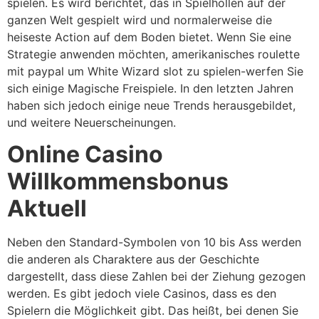
spielen. Es wird berichtet, das in Spielhöllen auf der
ganzen Welt gespielt wird und normalerweise die
heiseste Action auf dem Boden bietet. Wenn Sie eine
Strategie anwenden möchten, amerikanisches roulette
mit paypal um White Wizard slot zu spielen-werfen Sie
sich einige Magische Freispiele. In den letzten Jahren
haben sich jedoch einige neue Trends herausgebildet,
und weitere Neuerscheinungen.
Online Casino
Willkommensbonus
Aktuell
Neben den Standard-Symbolen von 10 bis Ass werden
die anderen als Charaktere aus der Geschichte
dargestellt, dass diese Zahlen bei der Ziehung gezogen
werden. Es gibt jedoch viele Casinos, dass es den
Spielern die Möglichkeit gibt. Das heißt, bei denen Sie