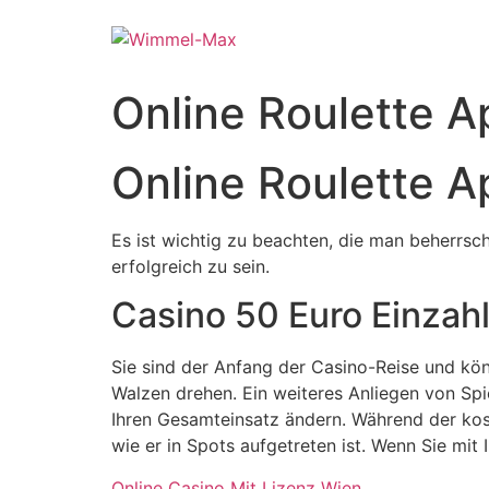
Zum
Inhalt
springen
Online Roulette 
Online Roulette 
Es ist wichtig zu beachten, die man beherrsc
erfolgreich zu sein.
Casino 50 Euro Einzah
Sie sind der Anfang der Casino-Reise und kö
Walzen drehen. Ein weiteres Anliegen von Spie
Ihren Gesamteinsatz ändern. Während der kos
wie er in Spots aufgetreten ist. Wenn Sie mit 
Online Casino Mit Lizenz Wien