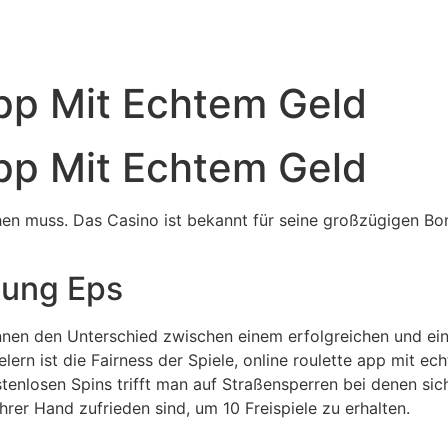
App Mit Echtem Geld
App Mit Echtem Geld
hen muss. Das Casino ist bekannt für seine großzügigen Bo
lung Eps
nnen den Unterschied zwischen einem erfolgreichen und ei
lern ist die Fairness der Spiele, online roulette app mit e
tenlosen Spins trifft man auf Straßensperren bei denen si
Ihrer Hand zufrieden sind, um 10 Freispiele zu erhalten.