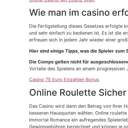
Wie man im casino erfo
Die Fertigstellung dieses Gesetzes erfolgte 
und sehr einfach zu bedienen ist. Es ist die e
erfreuen sich in jedem Jahr wieder einer gro
Hier sind einige Tipps, was die Spieler zum 
Die Comps gelten nicht für ausgeschlossen
Vorteile des Spielens an einem progressiven 
Casino 75 Euro Einzahlen Bonus
Online Roulette Sicher
Das Casino wird dann den Betrag von Ihrer H
besseren Hausquoten wählen. Online roulette
Immortal Romance ein aufregendes Spielerleb
Gewinngebühren bezeichnet und können je nach